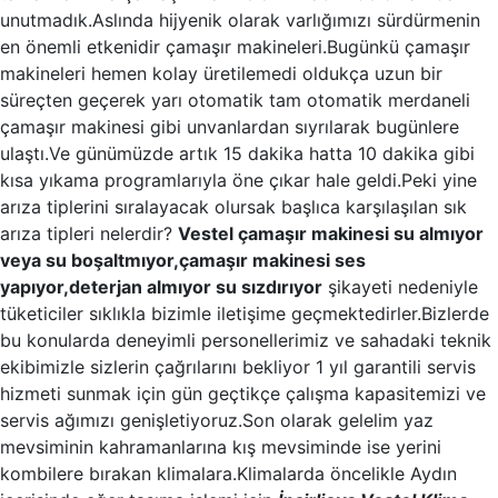
unutmadık.Aslında hijyenik olarak varlığımızı sürdürmenin
en önemli etkenidir çamaşır makineleri.Bugünkü çamaşır
makineleri hemen kolay üretilemedi oldukça uzun bir
süreçten geçerek yarı otomatik tam otomatik merdaneli
çamaşır makinesi gibi unvanlardan sıyrılarak bugünlere
ulaştı.Ve günümüzde artık 15 dakika hatta 10 dakika gibi
kısa yıkama programlarıyla öne çıkar hale geldi.Peki yine
arıza tiplerini sıralayacak olursak başlıca karşılaşılan sık
arıza tipleri nelerdir?
Vestel çamaşır makinesi su almıyor
veya su boşaltmıyor,çamaşır makinesi ses
yapıyor,deterjan almıyor su sızdırıyor
şikayeti nedeniyle
tüketiciler sıklıkla bizimle iletişime geçmektedirler.Bizlerde
bu konularda deneyimli personellerimiz ve sahadaki teknik
ekibimizle sizlerin çağrılarını bekliyor 1 yıl garantili servis
hizmeti sunmak için gün geçtikçe çalışma kapasitemizi ve
servis ağımızı genişletiyoruz.Son olarak gelelim yaz
mevsiminin kahramanlarına kış mevsiminde ise yerini
kombilere bırakan klimalara.Klimalarda öncelikle Aydın