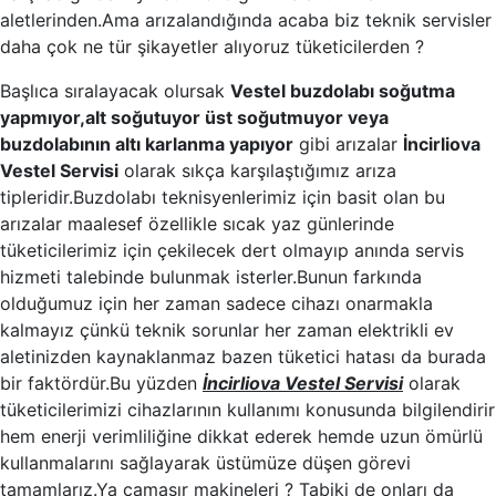
aletlerinden.Ama arızalandığında acaba biz teknik servisler
daha çok ne tür şikayetler alıyoruz tüketicilerden ?
Başlıca sıralayacak olursak
Vestel buzdolabı soğutma
yapmıyor,alt soğutuyor üst soğutmuyor veya
buzdolabının altı karlanma yapıyor
gibi arızalar
İncirliova
Vestel Servisi
olarak sıkça karşılaştığımız arıza
tipleridir.Buzdolabı teknisyenlerimiz için basit olan bu
arızalar maalesef özellikle sıcak yaz günlerinde
tüketicilerimiz için çekilecek dert olmayıp anında servis
hizmeti talebinde bulunmak isterler.Bunun farkında
olduğumuz için her zaman sadece cihazı onarmakla
kalmayız çünkü teknik sorunlar her zaman elektrikli ev
aletinizden kaynaklanmaz bazen tüketici hatası da burada
bir faktördür.Bu yüzden
İncirliova Vestel Servisi
olarak
tüketicilerimizi cihazlarının kullanımı konusunda bilgilendirir
hem enerji verimliliğine dikkat ederek hemde uzun ömürlü
kullanmalarını sağlayarak üstümüze düşen görevi
tamamlarız.Ya çamaşır makineleri ? Tabiki de onları da