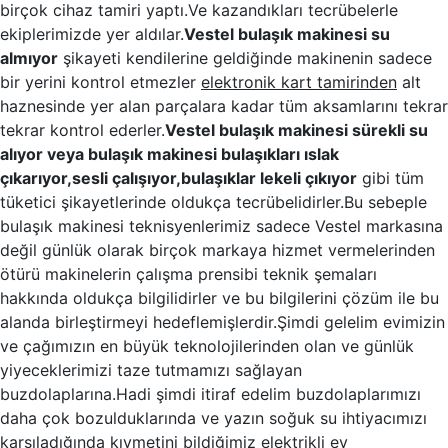
birçok cihaz tamiri yaptı.Ve kazandıkları tecrübelerle
ekiplerimizde yer aldılar.
Vestel bulaşık makinesi su
almıyor
şikayeti kendilerine geldiğinde makinenin sadece
bir yerini kontrol etmezler
elektronik kart tamirinden
alt
haznesinde yer alan parçalara kadar tüm aksamlarını tekrar
tekrar kontrol ederler.
Vestel bulaşık makinesi sürekli su
alıyor veya bulaşık makinesi bulaşıkları ıslak
çıkarıyor,sesli çalışıyor,bulaşıklar lekeli çıkıyor
gibi tüm
tüketici şikayetlerinde oldukça tecrübelidirler.Bu sebeple
bulaşık makinesi teknisyenlerimiz sadece Vestel markasına
değil günlük olarak birçok markaya hizmet vermelerinden
ötürü makinelerin çalışma prensibi teknik şemaları
hakkında oldukça bilgilidirler ve bu bilgilerini çözüm ile bu
alanda birleştirmeyi hedeflemişlerdir.Şimdi gelelim evimizin
ve çağımızın en büyük teknolojilerinden olan ve günlük
yiyeceklerimizi taze tutmamızı sağlayan
buzdolaplarına.Hadi şimdi itiraf edelim buzdolaplarımızı
daha çok bozulduklarında ve yazın soğuk su ihtiyacımızı
karşıladığında kıymetini bildiğimiz elektrikli ev