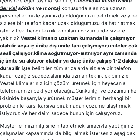
içerisinde eğer taşıma işlemi için
İncirliova Vestel Klima
Servisi
söküm ve montaj
konusunda alanında uzman
personellerimizle yanınızda olduğumuzu belirtmek ve yine
sizlere bir telefon kadar uzak olduğumuzu da hatırlatmak
isteriz.Peki hangi teknik konuların çözümünde sizlere
yakınız?
Vestel klimanız uzaktan kumanda ile çalışmıyor
olabilir veya iç ünite dış ünite fanı çalışmıyor,üniteler çok
sesli çalışıyor,klima soğutmuyor-ısıtmıyor aynı zamanda
iç ünite su akıtıyor olabilir ya da iç ünite çalışıp 1-2 dakika
durabilir
işte belirtilen tüm arızalarda sizlere bir telefon
kadar uzağız sadece,alanında uzman teknik ekibimizle
Vestel klimalarınız için çözüm üretmek için heyecanla
telefonlarınızı bekliyor olacağız.Çünkü ilgi ve çözümün her
ikisinide başarıyla yürütmek müşterilerimizi herhangi bir
problemle karşı karşıya bırakmadan çözüme ulaştırmak
istiyoruz.Ve her daim sadece bunun için çalışıyoruz.
Müşterilerimizin ilgisine hitap etmek amacıyla yaptığımız
çalışmalar kapsamında da bilgi almak isterseniz aşağıdaki