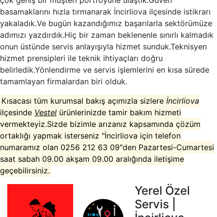
çok geniş bir müşteri portföyüne ulaştık.Güven
basamaklarını hızla tırmanarak İncirliova ilçesinde istikrarı
yakaladık.Ve bugün kazandığımız başarılarla sektörümüze
adımızı yazdırdık.Hiç bir zaman beklenenle sınırlı kalmadık
onun üstünde servis anlayışıyla hizmet sunduk.Teknisyen
hizmet prensipleri ile teknik ihtiyaçları doğru
belirledik.Yönlendirme ve servis işlemlerini en kısa sürede
tamamlayan firmalardan biri olduk.
Kısacası tüm kurumsal bakış açımızla sizlere
İncirliova
ilçesinde
Vestel
ürünlerinizde tamir bakım hizmeti
vermekteyiz.Sizde bizimle arızanız kapsamında çözüm
ortaklığı yapmak isterseniz "İncirliova için telefon
numaramız olan 0256 212 63 09"den Pazartesi-Cumartesi
saat sabah 09.00 akşam 09.00 aralığında iletişime
geçebilirsiniz.
Yerel Özel
Servis |