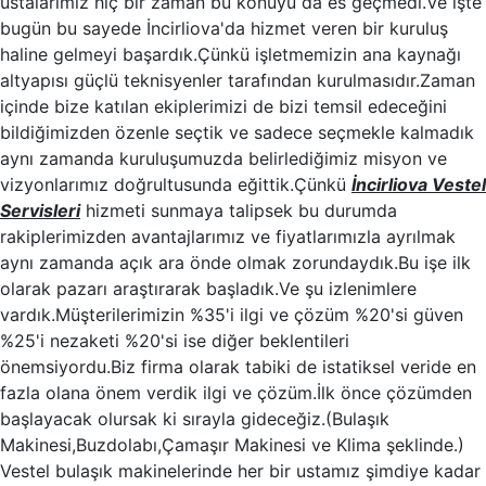
ustalarımız hiç bir zaman bu konuyu da es geçmedi.Ve işte
bugün bu sayede İncirliova'da hizmet veren bir kuruluş
haline gelmeyi başardık.Çünkü işletmemizin ana kaynağı
altyapısı güçlü teknisyenler tarafından kurulmasıdır.Zaman
içinde bize katılan ekiplerimizi de bizi temsil edeceğini
bildiğimizden özenle seçtik ve sadece seçmekle kalmadık
aynı zamanda kuruluşumuzda belirlediğimiz misyon ve
vizyonlarımız doğrultusunda eğittik.Çünkü
İncirliova Vestel
Servisleri
hizmeti sunmaya talipsek bu durumda
rakiplerimizden avantajlarımız ve fiyatlarımızla ayrılmak
aynı zamanda açık ara önde olmak zorundaydık.Bu işe ilk
olarak pazarı araştırarak başladık.Ve şu izlenimlere
vardık.Müşterilerimizin %35'i ilgi ve çözüm %20'si güven
%25'i nezaketi %20'si ise diğer beklentileri
önemsiyordu.Biz firma olarak tabiki de istatiksel veride en
fazla olana önem verdik ilgi ve çözüm.İlk önce çözümden
başlayacak olursak ki sırayla gideceğiz.(Bulaşık
Makinesi,Buzdolabı,Çamaşır Makinesi ve Klima şeklinde.)
Vestel bulaşık makinelerinde her bir ustamız şimdiye kadar