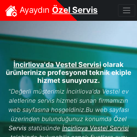
Ayaydın
Özel Servis
İncirliova'da Vestel Servisi
olarak
ürünlerinize profesyonel teknik ekiple
hizmet sunuyoruz.
"Değerli müşterimiz İncirliova'da Vestel ev
aletlerine servis hizmeti sunan firmamızın
web sayfasına hoşgeldiniz.Bu web sayfası
üzerinden bulunduğunuz konumda
Özel
Servis
statüsünde
İncirliova Vestel Servisi