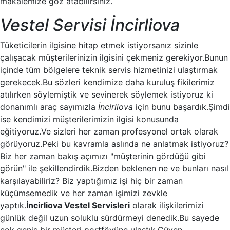
makalemize göz atabilirsiniz.
Vestel Servisi İncirliova
Tüketicilerin ilgisine hitap etmek istiyorsanız sizinle
çalışacak müşterilerinizin ilgisini çekmeniz gerekiyor.Bunun
içinde tüm bölgelere teknik servis hizmetinizi ulaştırmak
gerekecek.Bu sözleri kendimize daha kuruluş fikilerimiz
atılırken söylemiştik ve sevinerek söylemek istiyoruz ki
donanımlı araç sayımızla
İncirliova
için bunu başardık.Şimdi
ise kendimizi müşterilerimizin ilgisi konusunda
eğitiyoruz.Ve sizleri her zaman profesyonel ortak olarak
görüyoruz.Peki bu kavramla aslında ne anlatmak istiyoruz?
Biz her zaman bakış açımızı "müşterinin gördüğü gibi
görün" ile şekillendirdik.Bizden beklenen ne ve bunları nasıl
karşılayabiliriz? Biz yaptığımız işi hiç bir zaman
küçümsemedik ve her zaman işimizi zevkle
yaptık.
İncirliova Vestel Servisleri
olarak ilişkilerimizi
günlük değil uzun soluklu sürdürmeyi denedik.Bu sayede