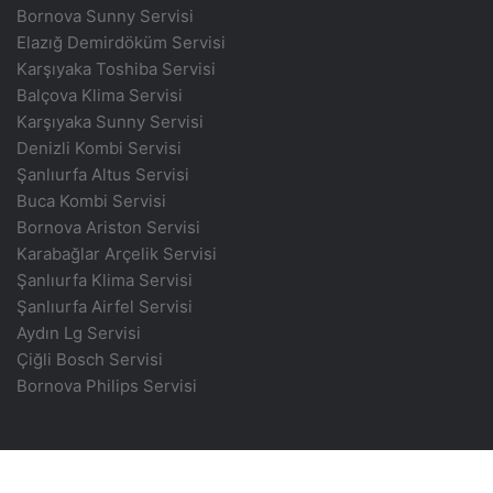
Bornova Sunny Servisi
Elazığ Demirdöküm Servisi
Karşıyaka Toshiba Servisi
Balçova Klima Servisi
Karşıyaka Sunny Servisi
Denizli Kombi Servisi
Şanlıurfa Altus Servisi
Buca Kombi Servisi
Bornova Ariston Servisi
Karabağlar Arçelik Servisi
Şanlıurfa Klima Servisi
Şanlıurfa Airfel Servisi
Aydın Lg Servisi
Çiğli Bosch Servisi
Bornova Philips Servisi