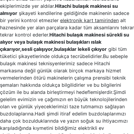
ekiplerimizde yer aldılar.
Hitachi bulaşık makinesi su
almıyor
şikayeti kendilerine geldiğinde makinenin sadece
bir yerini kontrol etmezler
elektronik kart tamirinden
alt
haznesinde yer alan parçalara kadar tüm aksamlarını tekrar
tekrar kontrol ederler.
Hitachi bulaşık makinesi sürekli su
alıyor veya bulaşık makinesi bulaşıkları ıslak
çıkarıyor,sesli çalışıyor,bulaşıklar lekeli çıkıyor
gibi tüm
tüketici şikayetlerinde oldukça tecrübelidirler.Bu sebeple
bulaşık makinesi teknisyenlerimiz sadece Hitachi
markasına değil günlük olarak birçok markaya hizmet
vermelerinden ötürü makinelerin çalışma prensibi teknik
şemaları hakkında oldukça bilgilidirler ve bu bilgilerini
çözüm ile bu alanda birleştirmeyi hedeflemişlerdir.Şimdi
gelelim evimizin ve çağımızın en büyük teknolojilerinden
olan ve günlük yiyeceklerimizi taze tutmamızı sağlayan
buzdolaplarına.Hadi şimdi itiraf edelim buzdolaplarımızı
daha çok bozulduklarında ve yazın soğuk su ihtiyacımızı
karşıladığında kıymetini bildiğimiz elektrikli ev