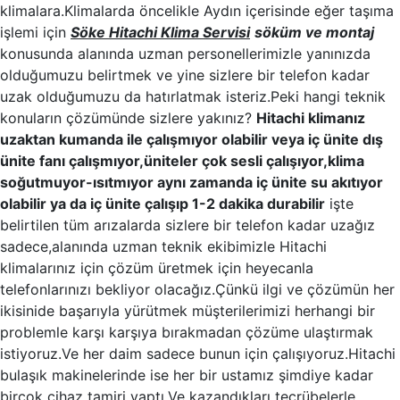
klimalara.Klimalarda öncelikle Aydın içerisinde eğer taşıma
işlemi için
Söke Hitachi Klima Servisi
söküm ve montaj
konusunda alanında uzman personellerimizle yanınızda
olduğumuzu belirtmek ve yine sizlere bir telefon kadar
uzak olduğumuzu da hatırlatmak isteriz.Peki hangi teknik
konuların çözümünde sizlere yakınız?
Hitachi klimanız
uzaktan kumanda ile çalışmıyor olabilir veya iç ünite dış
ünite fanı çalışmıyor,üniteler çok sesli çalışıyor,klima
soğutmuyor-ısıtmıyor aynı zamanda iç ünite su akıtıyor
olabilir ya da iç ünite çalışıp 1-2 dakika durabilir
işte
belirtilen tüm arızalarda sizlere bir telefon kadar uzağız
sadece,alanında uzman teknik ekibimizle Hitachi
klimalarınız için çözüm üretmek için heyecanla
telefonlarınızı bekliyor olacağız.Çünkü ilgi ve çözümün her
ikisinide başarıyla yürütmek müşterilerimizi herhangi bir
problemle karşı karşıya bırakmadan çözüme ulaştırmak
istiyoruz.Ve her daim sadece bunun için çalışıyoruz.Hitachi
bulaşık makinelerinde ise her bir ustamız şimdiye kadar
birçok cihaz tamiri yaptı.Ve kazandıkları tecrübelerle