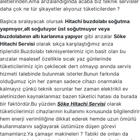
aletlerinden.Ama arızalandığında acaba biz teknik servisler
daha çok ne tür şikayetler alıyoruz tüketicilerden ?
Başlıca sıralayacak olursak
Hitachi buzdolabı soğutma
yapmıyor,alt soğutuyor üst soğutmuyor veya
buzdolabının altı karlanma yapıyor
gibi arızalar
Söke
Hitachi Servisi
olarak sıkça karşılaştığımız arıza
tipleridir.Buzdolabı teknisyenlerimiz için basit olan bu
arızalar maalesef özellikle sıcak yaz günlerinde
tüketicilerimiz için çekilecek dert olmayıp anında servis
hizmeti talebinde bulunmak isterler.Bunun farkında
olduğumuz için her zaman sadece cihazı onarmakla
kalmayız çünkü teknik sorunlar her zaman elektrikli ev
aletinizden kaynaklanmaz bazen tüketici hatası da burada
bir faktördür.Bu yüzden
Söke Hitachi Servisi
olarak
tüketicilerimizi cihazlarının kullanımı konusunda bilgilendirir
hem enerji verimliliğine dikkat ederek hemde uzun ömürlü
kullanmalarını sağlayarak üstümüze düşen görevi
tamamlarız.Ya çamaşır makineleri ? Tabiki de onları da