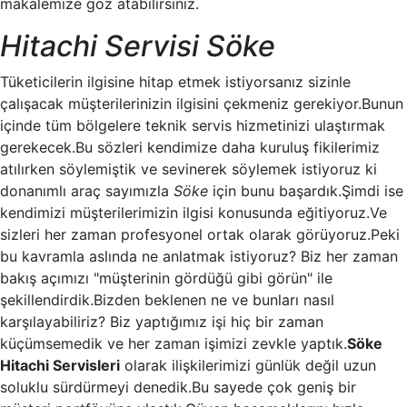
makalemize göz atabilirsiniz.
Hitachi Servisi Söke
Tüketicilerin ilgisine hitap etmek istiyorsanız sizinle
çalışacak müşterilerinizin ilgisini çekmeniz gerekiyor.Bunun
içinde tüm bölgelere teknik servis hizmetinizi ulaştırmak
gerekecek.Bu sözleri kendimize daha kuruluş fikilerimiz
atılırken söylemiştik ve sevinerek söylemek istiyoruz ki
donanımlı araç sayımızla
Söke
için bunu başardık.Şimdi ise
kendimizi müşterilerimizin ilgisi konusunda eğitiyoruz.Ve
sizleri her zaman profesyonel ortak olarak görüyoruz.Peki
bu kavramla aslında ne anlatmak istiyoruz? Biz her zaman
bakış açımızı "müşterinin gördüğü gibi görün" ile
şekillendirdik.Bizden beklenen ne ve bunları nasıl
karşılayabiliriz? Biz yaptığımız işi hiç bir zaman
küçümsemedik ve her zaman işimizi zevkle yaptık.
Söke
Hitachi Servisleri
olarak ilişkilerimizi günlük değil uzun
soluklu sürdürmeyi denedik.Bu sayede çok geniş bir