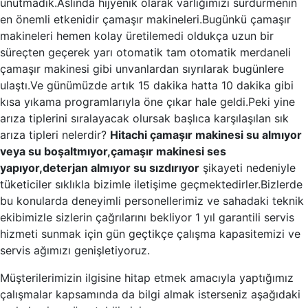
unutmadık.Aslında hijyenik olarak varlığımızı sürdürmenin
en önemli etkenidir çamaşır makineleri.Bugünkü çamaşır
makineleri hemen kolay üretilemedi oldukça uzun bir
süreçten geçerek yarı otomatik tam otomatik merdaneli
çamaşır makinesi gibi unvanlardan sıyrılarak bugünlere
ulaştı.Ve günümüzde artık 15 dakika hatta 10 dakika gibi
kısa yıkama programlarıyla öne çıkar hale geldi.Peki yine
arıza tiplerini sıralayacak olursak başlıca karşılaşılan sık
arıza tipleri nelerdir?
Hitachi çamaşır makinesi su almıyor
veya su boşaltmıyor,çamaşır makinesi ses
yapıyor,deterjan almıyor su sızdırıyor
şikayeti nedeniyle
tüketiciler sıklıkla bizimle iletişime geçmektedirler.Bizlerde
bu konularda deneyimli personellerimiz ve sahadaki teknik
ekibimizle sizlerin çağrılarını bekliyor 1 yıl garantili servis
hizmeti sunmak için gün geçtikçe çalışma kapasitemizi ve
servis ağımızı genişletiyoruz.
Müşterilerimizin ilgisine hitap etmek amacıyla yaptığımız
çalışmalar kapsamında da bilgi almak isterseniz aşağıdaki