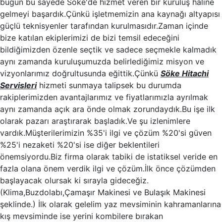
bugün bu sayede Söke'de hizmet veren bir kuruluş haline
gelmeyi başardık.Çünkü işletmemizin ana kaynağı altyapısı
güçlü teknisyenler tarafından kurulmasıdır.Zaman içinde
bize katılan ekiplerimizi de bizi temsil edeceğini
bildiğimizden özenle seçtik ve sadece seçmekle kalmadık
aynı zamanda kuruluşumuzda belirlediğimiz misyon ve
vizyonlarımız doğrultusunda eğittik.Çünkü
Söke Hitachi
Servisleri
hizmeti sunmaya talipsek bu durumda
rakiplerimizden avantajlarımız ve fiyatlarımızla ayrılmak
aynı zamanda açık ara önde olmak zorundaydık.Bu işe ilk
olarak pazarı araştırarak başladık.Ve şu izlenimlere
vardık.Müşterilerimizin %35'i ilgi ve çözüm %20'si güven
%25'i nezaketi %20'si ise diğer beklentileri
önemsiyordu.Biz firma olarak tabiki de istatiksel veride en
fazla olana önem verdik ilgi ve çözüm.İlk önce çözümden
başlayacak olursak ki sırayla gideceğiz.
(Klima,Buzdolabı,Çamaşır Makinesi ve Bulaşık Makinesi
şeklinde.) İlk olarak gelelim yaz mevsiminin kahramanlarına
kış mevsiminde ise yerini kombilere bırakan