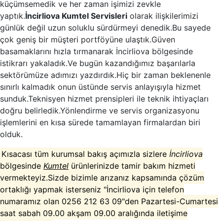
küçümsemedik ve her zaman işimizi zevkle
yaptık.
İncirliova Kumtel Servisleri
olarak ilişkilerimizi
günlük değil uzun soluklu sürdürmeyi denedik.Bu sayede
çok geniş bir müşteri portföyüne ulaştık.Güven
basamaklarını hızla tırmanarak İncirliova bölgesinde
istikrarı yakaladık.Ve bugün kazandığımız başarılarla
sektörümüze adımızı yazdırdık.Hiç bir zaman beklenenle
sınırlı kalmadık onun üstünde servis anlayışıyla hizmet
sunduk.Teknisyen hizmet prensipleri ile teknik ihtiyaçları
doğru belirledik.Yönlendirme ve servis organizasyonu
işlemlerini en kısa sürede tamamlayan firmalardan biri
olduk.
Kısacası tüm kurumsal bakış açımızla sizlere
İncirliova
bölgesinde
Kumtel
ürünlerinizde tamir bakım hizmeti
vermekteyiz.Sizde bizimle arızanız kapsamında çözüm
ortaklığı yapmak isterseniz "İncirliova için telefon
numaramız olan 0256 212 63 09"den Pazartesi-Cumartesi
saat sabah 09.00 akşam 09.00 aralığında iletişime