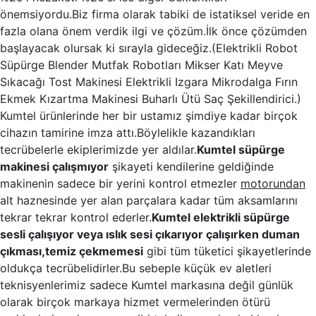
önemsiyordu.Biz firma olarak tabiki de istatiksel veride en
fazla olana önem verdik ilgi ve çözüm.İlk önce çözümden
başlayacak olursak ki sırayla gideceğiz.(Elektrikli Robot
Süpürge Blender Mutfak Robotları Mikser Katı Meyve
Sıkacağı Tost Makinesi Elektrikli Izgara Mikrodalga Fırın
Ekmek Kızartma Makinesi Buharlı Ütü Saç Şekillendirici.)
Kumtel ürünlerinde her bir ustamız şimdiye kadar birçok
cihazın tamirine imza attı.Böylelikle kazandıkları
tecrübelerle ekiplerimizde yer aldılar.
Kumtel süpürge
makinesi çalışmıyor
şikayeti kendilerine geldiğinde
makinenin sadece bir yerini kontrol etmezler
motorundan
alt haznesinde yer alan parçalara kadar tüm aksamlarını
tekrar tekrar kontrol ederler.
Kumtel elektrikli süpürge
sesli çalışıyor veya ıslık sesi çıkarıyor çalışırken duman
çıkması,temiz çekmemesi
gibi tüm tüketici şikayetlerinde
oldukça tecrübelidirler.Bu sebeple küçük ev aletleri
teknisyenlerimiz sadece Kumtel markasına değil günlük
olarak birçok markaya hizmet vermelerinden ötürü