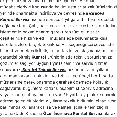
ekiplerimiz arızalanan cihazınız için hızlı ve etkili
müdahaleleriyle konusunda hakim ustalar arızalı ürünlerinizi
yerinde onarmakta İncirliova ve çevresinde
İncirliova
Kumtel Servisi
hizmeti sonucu 1 yıl garantili teknik destek
sağlamaktadır.Çalışma prensiplerine ve ilkesine sadık kalan
işletmemiz bakım onarım gerektiren tüm ev aletleri
çeşitlerinde hızlı ve etkili müdahalede bulunmakta kısa
sürede sizlere birçok teknik servis seçeneği çerçevesinde
hizmet vermektedir.İletişim merkezimize ulaşmanız halinde
garantisi bitmiş
Kumtel
ürünlerinizde teknik sorunlarınıza
çözümler sağlıyor uygun fiyatta tamir ve servis hizmeti
sunuyoruz.
Kumtel Teknik Servisi
hizmetimiz on yılların
ardından kazanım birikimi ve teknik tecrübeyi her fırsatta
müşterisine gerek onarımda gerekse ödemede kolaylık
sağlayarak bugünlere kadar ulaşabilmiştir.Servis adresine
veya onarıma ihtiyacınız mı var ? Fiyatta uygunluk sunarak
adrese gelen ekiplerimiz yılların teknik birikimini cihazınızın
bakımında kullanarak kısa ve kaliteli işçilikle temizliğini
yapmaktadır.Kısacası
Özel İncirliova Kumtel Servisi
olarak