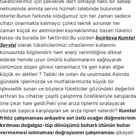
tüketicilerimiz için çekilecek dert olmayıp haklı bir sebep
neticesinde anında servis hizmeti talebinde bulunmak
isterler.Bunun farkında olduğumuz için her zaman sadece
cihazı onarmakla kalmayız çünkü teknik sorunlar her
zaman küçük ev aletinizden kaynaklanmaz bazen tüketici
hatası da burada bir faktördür.Bu yüzden
İncirliova Kumtel
Servisi
olarak tüketicilerimizi cihazlarının kullanımı
konusunda bilgilendirir hem enerji verimliliğine dikkat
ederek hemde uzun ömürlü kullanmalarını sağlayarak
üstümüze düşen görevi tamamlarız.Ya geri kalan diğer
küçük ev aletleri ? Tabiki de onları da unutmadık.Aslında
gündelik işlerimizde ve mutfaklarımızda büyük bir
işlevsellik sunan ve böylece tüketiciler gözündeki değerlini
arttıran bu cihazlar çeşitli çalıştırma özellikleriyle satışlarda
öne çıkar hale geldi.Peki yine arıza tiplerini sıralayacak
olursak başlıca karşılaşılan sık arıza tipleri nelerdir?
Kumtel
fritöz çalışmaması ankastre set üstü ocağın düğmelerinin
kırılması doğalgaz-tüp dönüşümü buharlı ütünün buhar
vermemesi ısıtmaması doğrayıcının çalışmaması
şikayeti