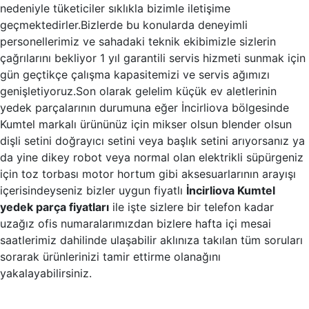
nedeniyle tüketiciler sıklıkla bizimle iletişime
geçmektedirler.Bizlerde bu konularda deneyimli
personellerimiz ve sahadaki teknik ekibimizle sizlerin
çağrılarını bekliyor 1 yıl garantili servis hizmeti sunmak için
gün geçtikçe çalışma kapasitemizi ve servis ağımızı
genişletiyoruz.Son olarak gelelim küçük ev aletlerinin
yedek parçalarının durumuna eğer İncirliova bölgesinde
Kumtel markalı ürününüz için mikser olsun blender olsun
dişli setini doğrayıcı setini veya başlık setini arıyorsanız ya
da yine dikey robot veya normal olan elektrikli süpürgeniz
için toz torbası motor hortum gibi aksesuarlarının arayışı
içerisindeyseniz bizler uygun fiyatlı
İncirliova Kumtel
yedek parça fiyatları
ile işte sizlere bir telefon kadar
uzağız ofis numaralarımızdan bizlere hafta içi mesai
saatlerimiz dahilinde ulaşabilir aklınıza takılan tüm soruları
sorarak ürünlerinizi tamir ettirme olanağını
yakalayabilirsiniz.