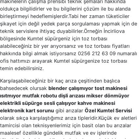
makinelerin çalışma prensibi teknik şemaları hakkında
oldukça bilgilidirler ve bu bilgilerini çözüm ile bu alanda
birleştirmeyi hedeflemişlerdir.Tabi her zaman tüketiciler
şikayet için değil yedek parça sorgulaması yapmak için de
teknik servislere ihtiyaç duyabilirler.Örneğin İncirliova
bölgesinde Kumtel süpürgeniz için toz torbası
alabileceğiniz bir yer arıyorsanız ve toz torbası fiyatları
hakkında bilgi almak istiyorsanız 0256 212 63 09 numaralı
ofis hattımızı arayarak Kumtel süpürgenize toz torbası
temin edebilirsiniz.
Karşılaşabileceğiniz bir kaç arıza çeşitinden başlıca
bahsedecek olursak
blender çalışmıyor tost makinesi
ısıtmıyor mutfak robotu dişli arızası mikser dönmüyor
elektrikli süpürge sesli çalışıyor kahve makinesi
elektronik kart sorunu
gibi arızalar
Özel Kumtel Servisi
olarak sıkça karşılaştığımız arıza tipleridir.Küçük ev aletleri
tamircisi olan teknisyenlerimiz için basit olan bu arızalar
maalesef özellikle gündelik mutfak ve ev işlerinde