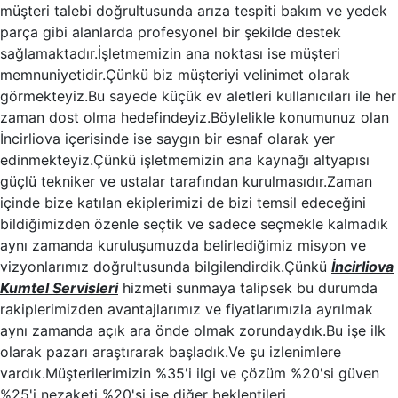
müşteri talebi doğrultusunda arıza tespiti bakım ve yedek
parça gibi alanlarda profesyonel bir şekilde destek
sağlamaktadır.İşletmemizin ana noktası ise müşteri
memnuniyetidir.Çünkü biz müşteriyi velinimet olarak
görmekteyiz.Bu sayede küçük ev aletleri kullanıcıları ile her
zaman dost olma hedefindeyiz.Böylelikle konumunuz olan
İncirliova içerisinde ise saygın bir esnaf olarak yer
edinmekteyiz.Çünkü işletmemizin ana kaynağı altyapısı
güçlü tekniker ve ustalar tarafından kurulmasıdır.Zaman
içinde bize katılan ekiplerimizi de bizi temsil edeceğini
bildiğimizden özenle seçtik ve sadece seçmekle kalmadık
aynı zamanda kuruluşumuzda belirlediğimiz misyon ve
vizyonlarımız doğrultusunda bilgilendirdik.Çünkü
İncirliova
Kumtel Servisleri
hizmeti sunmaya talipsek bu durumda
rakiplerimizden avantajlarımız ve fiyatlarımızla ayrılmak
aynı zamanda açık ara önde olmak zorundaydık.Bu işe ilk
olarak pazarı araştırarak başladık.Ve şu izlenimlere
vardık.Müşterilerimizin %35'i ilgi ve çözüm %20'si güven
%25'i nezaketi %20'si ise diğer beklentileri