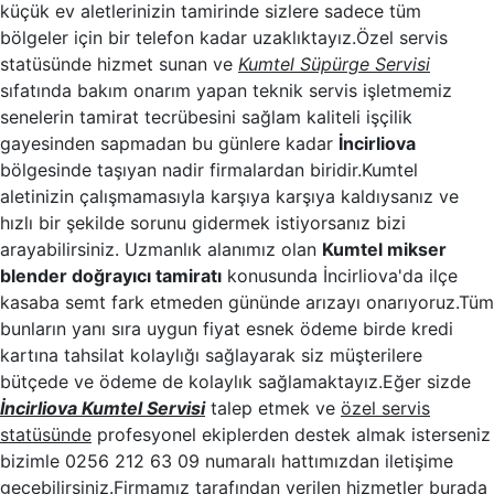
küçük ev aletlerinizin tamirinde sizlere sadece tüm
bölgeler için bir telefon kadar uzaklıktayız.Özel servis
statüsünde hizmet sunan ve
Kumtel Süpürge Servisi
sıfatında bakım onarım yapan teknik servis işletmemiz
senelerin tamirat tecrübesini sağlam kaliteli işçilik
gayesinden sapmadan bu günlere kadar
İncirliova
bölgesinde taşıyan nadir firmalardan biridir.Kumtel
aletinizin çalışmamasıyla karşıya karşıya kaldıysanız ve
hızlı bir şekilde sorunu gidermek istiyorsanız bizi
arayabilirsiniz. Uzmanlık alanımız olan
Kumtel mikser
blender doğrayıcı tamiratı
konusunda İncirliova'da ilçe
kasaba semt fark etmeden gününde arızayı onarıyoruz.Tüm
bunların yanı sıra uygun fiyat esnek ödeme birde kredi
kartına tahsilat kolaylığı sağlayarak siz müşterilere
bütçede ve ödeme de kolaylık sağlamaktayız.Eğer sizde
İncirliova Kumtel Servisi
talep etmek ve
özel servis
statüsünde
profesyonel ekiplerden destek almak isterseniz
bizimle 0256 212 63 09 numaralı hattımızdan iletişime
geçebilirsiniz.Firmamız tarafından verilen hizmetler burada